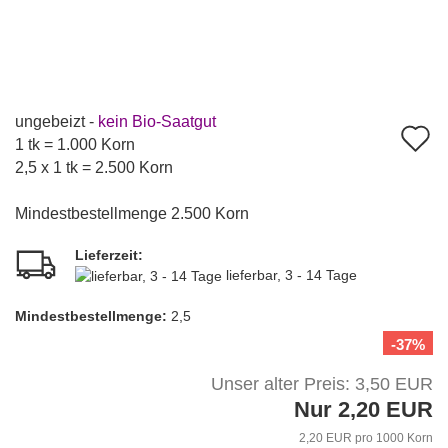
ungebeizt -
kein Bio-Saatgut
A
1 tk = 1.000 Korn
d
2,5 x 1 tk = 2.500 Korn
M
Mindestbestellmenge 2.500 Korn
Lieferzeit:
lieferbar, 3 - 14 Tage
Mindest­bestellmenge:
2,5
-37%
Unser alter Preis: 3,50 EUR
Nur 2,20 EUR
2,20 EUR pro 1000 Korn