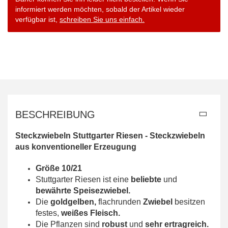
informiert werden möchten, sobald der Artikel wieder
verfügbar ist,
schreiben Sie uns einfach.
BESCHREIBUNG
Steckzwiebeln Stuttgarter Riesen - Steckzwiebeln
aus konventioneller Erzeugung
Größe 10/21
Stuttgarter Riesen ist eine
beliebte
und
bewährte Speisezwiebel.
Die
goldgelben,
flachrunden
Zwiebel
besitzen
festes,
weißes Fleisch.
Die Pflanzen sind
robust
und
sehr ertragreich.