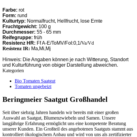
Farbe:
rot
Form:
rund
Kulturtyp:
Normalfrucht, Hellfrucht, lose Ernte
Fruchtgewicht:
100 g
Durchmesser:
55 - 65 mm
Reifegruppe:
früh
Resistenz HR:
Ff A-E/ToMV/Fol:0,1/
Va/Vd
Resistenz IR:
Ma,Mi,Mj
Hinweis: Die Angaben können je nach Witterung, Standort
und Kulturführung von obiger Darstellung abweichen.
Kategorien
Bio Tomaten Saatgut
Tomaten ungebeizt
Beringmeier Saatgut Großhandel
Seit über siebzig Jahren handeln wir bereits mit einer großen
Auswahl an Saatgut, Blumenzwiebeln und Samen. Unsere
langjährige Erfahrung ermöglicht uns eine kompetente Beratung
unserer Kunden. Ein Großteil des angebotenen Saatguts stammt aus
kontrolliert ökologischem Anbau und wird von uns als zertifizierter