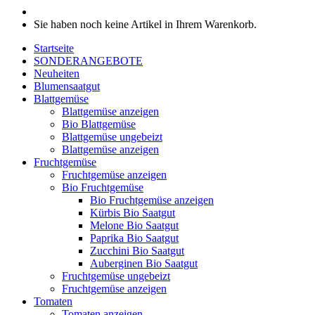
Sie haben noch keine Artikel in Ihrem Warenkorb.
Startseite
SONDERANGEBOTE
Neuheiten
Blumensaatgut
Blattgemüse
Blattgemüse anzeigen
Bio Blattgemüse
Blattgemüse ungebeizt
Blattgemüse anzeigen
Fruchtgemüse
Fruchtgemüse anzeigen
Bio Fruchtgemüse
Bio Fruchtgemüse anzeigen
Kürbis Bio Saatgut
Melone Bio Saatgut
Paprika Bio Saatgut
Zucchini Bio Saatgut
Auberginen Bio Saatgut
Fruchtgemüse ungebeizt
Fruchtgemüse anzeigen
Tomaten
Tomaten anzeigen