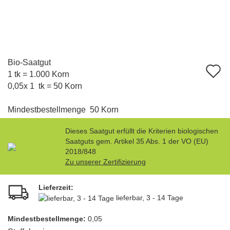
Bio-Saatgut
A
1 tk = 1.000 Korn
d
0,05x 1 tk = 50 Korn
M
Mindestbestellmenge 50 Korn
Dieses Saatgut erfüllt die Kriterien biologischen
Saatguts gem. Artikel 35 Abs. 1 der VO (EU)
2018/848
Zu unserer Zertifizierung
Lieferzeit:
lieferbar, 3 - 14 Tage
Mindest­bestellmenge:
0,05