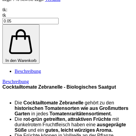
tk:
tk
In den Warenkorb
Beschreibung
Beschreibung
Cocktailtomate Zebranelle -
Biologisches Saatgut
Die
Cocktailtomate Zebranelle
gehört zu den
historischen Tomatensorten wie aus Großmutters
Garten
in jedes
Tomatenraritätensortiment.
Die
rot-grün getreiften, attraktiven Früchte
mit
dunkelrotem Fruchtfleisch haben eine
ausgeprägte
Süße
und ein
gutes, leicht würziges Aroma.
Die Früchte können in Vollreife an der Pflanze