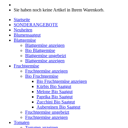
Sie haben noch keine Artikel in Ihrem Warenkorb.
Startseite
SONDERANGEBOTE
Neuheiten
Blumensaatgut
Blattgemüse
Blattgemüse anzeigen
Bio Blattgemüse
Blattgemüse ungebeizt
Blattgemüse anzeigen
Fruchtgemüse
Fruchtgemüse anzeigen
Bio Fruchtgemüse
Bio Fruchtgemüse anzeigen
Kürbis Bio Saatgut
Melone Bio Saatgut
Paprika Bio Saatgut
Zucchini Bio Saatgut
Auberginen Bio Saatgut
Fruchtgemüse ungebeizt
Fruchtgemüse anzeigen
Tomaten
Tomaten anzeigen