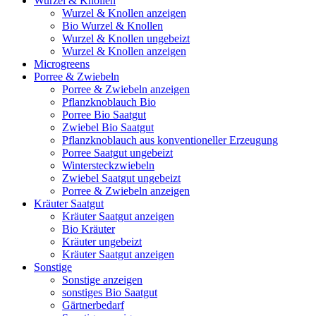
Wurzel & Knollen
Wurzel & Knollen anzeigen
Bio Wurzel & Knollen
Wurzel & Knollen ungebeizt
Wurzel & Knollen anzeigen
Microgreens
Porree & Zwiebeln
Porree & Zwiebeln anzeigen
Pflanzknoblauch Bio
Porree Bio Saatgut
Zwiebel Bio Saatgut
Pflanzknoblauch aus konventioneller Erzeugung
Porree Saatgut ungebeizt
Wintersteckzwiebeln
Zwiebel Saatgut ungebeizt
Porree & Zwiebeln anzeigen
Kräuter Saatgut
Kräuter Saatgut anzeigen
Bio Kräuter
Kräuter ungebeizt
Kräuter Saatgut anzeigen
Sonstige
Sonstige anzeigen
sonstiges Bio Saatgut
Gärtnerbedarf