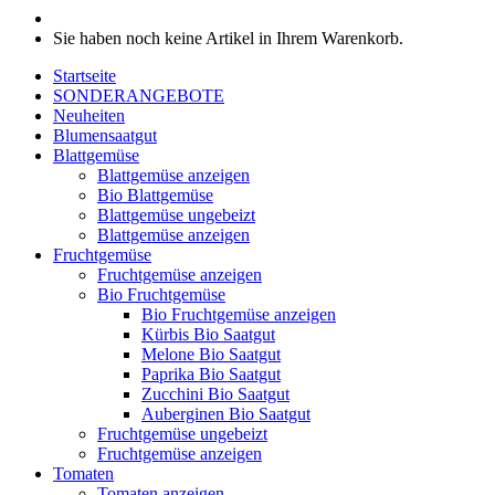
Sie haben noch keine Artikel in Ihrem Warenkorb.
Startseite
SONDERANGEBOTE
Neuheiten
Blumensaatgut
Blattgemüse
Blattgemüse anzeigen
Bio Blattgemüse
Blattgemüse ungebeizt
Blattgemüse anzeigen
Fruchtgemüse
Fruchtgemüse anzeigen
Bio Fruchtgemüse
Bio Fruchtgemüse anzeigen
Kürbis Bio Saatgut
Melone Bio Saatgut
Paprika Bio Saatgut
Zucchini Bio Saatgut
Auberginen Bio Saatgut
Fruchtgemüse ungebeizt
Fruchtgemüse anzeigen
Tomaten
Tomaten anzeigen