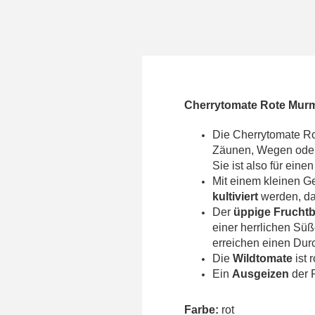
Cherrytomate Rote Murm
Die Cherrytomate Ro
Zäunen, Wegen oder 
Sie ist also für eine
Mit einem kleinen G
kultiviert
werden, da
Der
üppige Frucht
einer herrlichen Sü
erreichen einen Dur
Die
Wildtomate
ist 
Ein
Ausgeizen
der 
Farbe:
rot