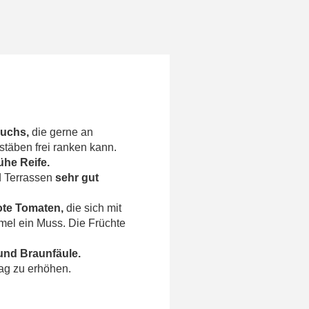
uchs,
die gerne an
täben frei ranken kann.
rühe
Reife.
d Terrassen
sehr gut
ote Tomaten,
die sich mit
rmel ein Muss. Die Früchte
und Braunfäule.
rag zu erhöhen.