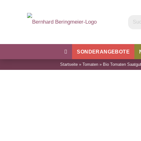
SONDERANGEBOTE
Startseite
»
Tomaten
»
Bio Tomaten Saatgu
Kohl
Bohnen & Erbsen
Wu