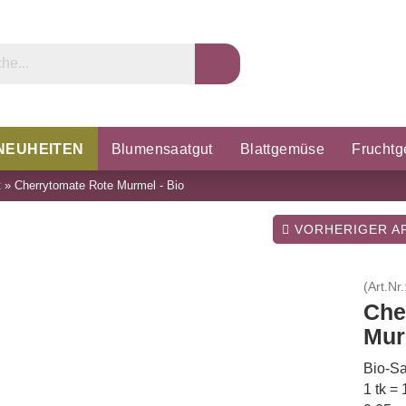
NEUHEITEN
Blumensaatgut
Blattgemüse
Frucht
t
»
Cherrytomate Rote Murmel - Bio
rzel & Knollen
Microgreens
Porree & Zwiebeln
K
VORHERIGER AR
(Art.Nr.
Che
Mur
Bio-Sa
1 tk =