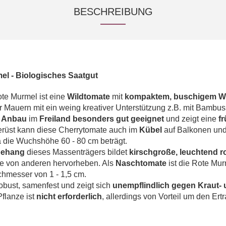
BESCHREIBUNG
el -
Biologisches Saatgut
te Murmel ist eine
Wildtomate
mit
kompaktem, buschigem W
Mauern mit ein weing kreativer Unterstützung z.B. mit Bambuss
n
Anbau
im
Freiland besonders gut geeignet
und zeigt eine
f
erüst kann diese Cherrytomate auch im
Kübel
auf Balkonen un
 die Wuchshöhe 60 - 80 cm beträgt.
behang
dieses Massenträgers bildet
kirschgroße, leuchtend r
ße von anderen hervorheben. Als
Naschtomate
ist die Rote Mu
chmesser von 1 - 1,5 cm.
robust, samenfest und zeigt sich
unempflindlich gegen Kraut- 
Pflanze ist
nicht erforderlich
, allerdings von Vorteil um den Ert