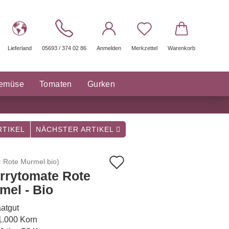
Lieferland
05693 / 374 02 86
Anmelden
Merkzettel
Warenkorb
gemüse
Tomaten
Gurken
räuter Saatgut
Sonstige
TIKEL
NÄCHSTER ARTIKEL
Auf
:
Rote Murmel bio
)
rrytomate Rote
den
mel - Bio
Merkzettel
atgut
 1.000 Korn