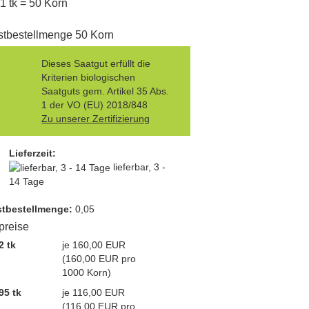
 1 tk = 50 Korn
tbestellmenge 50 Korn
Dieses Saatgut erfüllt die
Kriterien biologischen
Saatguts gem. Artikel 35 Abs.
1 der VO (EU) 2018/848
Zu unserer Zertifizierung
Lieferzeit:
lieferbar, 3 -
14 Tage
t­bestellmenge:
0,05
lpreise
2 tk
je 160,00 EUR
(160,00 EUR pro
1000 Korn)
95 tk
je 116,00 EUR
(116,00 EUR pro