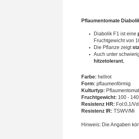
Pflaumentomate Diabolik
Diabolik F1 ist eine
Fruchtgewicht von 10
Die Pflanze zeigt
st
Auch unter schwierig
hitzetolerant.
Farbe:
hellrot
Form:
pflaumenförmig
Kulturtyp:
Pflaumentoma
Fruchtgewicht:
100 - 140
Resistenz HR:
Fol:0,1/Vd
Resistenz IR:
TSWV/Mi
Hinweis: Die Angaben könn