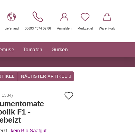
Lieferland
05693 / 374 02 86
Anmelden
Merkzettel
Warenkorb
gemüse
Tomaten
Gurken
räuter Saatgut
Sonstige
TIKEL
NÄCHSTER ARTIKEL
Auf
:
1334
)
aumentomate
den
olik F1 -
Merkzettel
ebeizt
izt -
kein Bio-Saatgut