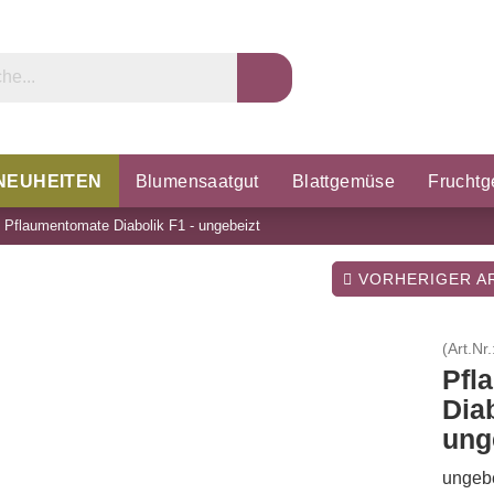
NEUHEITEN
Blumensaatgut
Blattgemüse
Frucht
»
Pflaumentomate Diabolik F1 - ungebeizt
rzel & Knollen
Microgreens
Porree & Zwiebeln
K
VORHERIGER AR
(Art.Nr.
Pfl
Diab
ung
ungebe