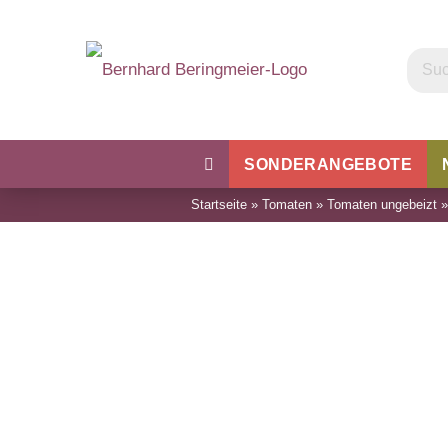
SONDERANGEBOTE
Startseite
»
Tomaten
»
Tomaten ungebeizt
Kohl
Bohnen & Erbsen
Wu