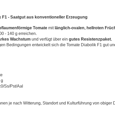
 F1 - Saatgut aus konventioneller Erzeugung
pflaumenförmige Tomate
mit
länglich-ovalen, hellroten Früc
0 - 140 g erreichen.
arkes Wachstum
und verfügt über ein
gutes Resistenzpaket.
en Bedingungen entwickelt sich die Tomate Diabolik F1 gut und
te
 g
:0/Ss/Pst/Aal
en je nach Witterung, Standort und Kulturführung von obiger 