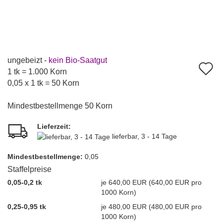
ungebeizt -
kein Bio-Saatgut
A
1 tk = 1.000 Korn
d
0,05 x 1 tk = 50 Korn
M
Mindestbestellmenge 50 Korn
Lieferzeit:
lieferbar, 3 - 14 Tage
Mindest­bestellmenge:
0,05
Staffelpreise
0,05-0,2 tk
je 640,00 EUR (640,00 EUR pro
1000 Korn)
0,25-0,95 tk
je 480,00 EUR (480,00 EUR pro
1000 Korn)