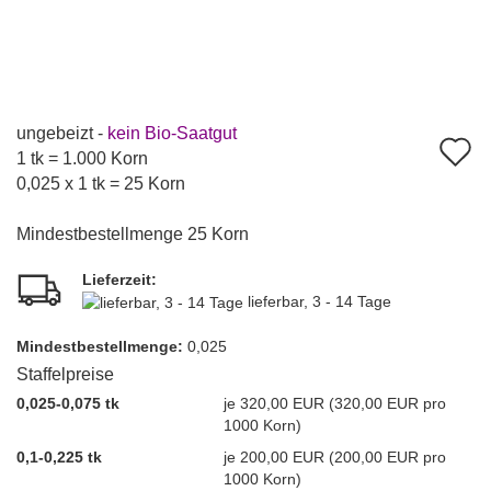
ungebeizt -
kein Bio-Saatgut
A
1 tk = 1.000 Korn
d
0,025 x 1 tk = 25 Korn
M
Mindestbestellmenge 25 Korn
Lieferzeit:
lieferbar, 3 - 14 Tage
Mindest­bestellmenge:
0,025
Staffelpreise
0,025-0,075 tk
je 320,00 EUR (320,00 EUR pro
1000 Korn)
0,1-0,225 tk
je 200,00 EUR (200,00 EUR pro
1000 Korn)