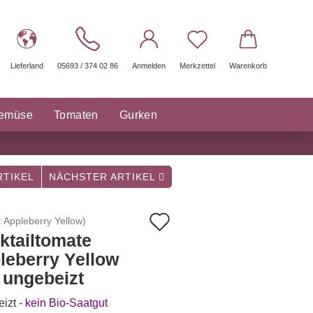
Lieferland
05693 / 374 02 86
Anmelden
Merkzettel
Warenkorb
gemüse
Tomaten
Gurken
räuter Saatgut
Sonstige
TIKEL
NÄCHSTER ARTIKEL
Auf
:
Appleberry Yellow
)
ktailtomate
den
leberry Yellow
Merkzettel
- ungebeizt
izt -
kein Bio-Saatgut