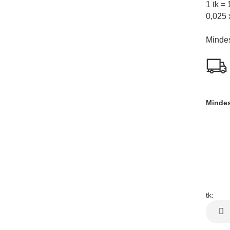
1 tk =
0,025 
Mindes
Mindes
tk:
tk