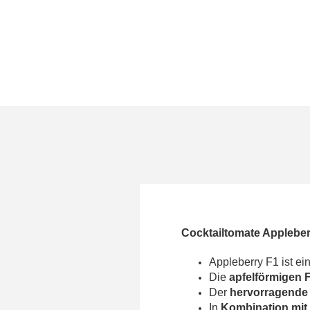
Cocktailtomate Appleber
Appleberry F1 ist ei
Die
apfelförmigen 
Der
hervorragend
In
Kombination mit