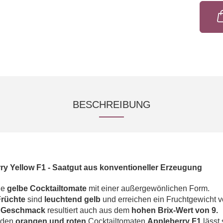
BESCHREIBUNG
ry Yellow F1 - Saatgut aus konventioneller Erzeugung
ne
gelbe Cocktailtomate
mit einer außergewönlichen Form.
Früchte
sind
leuchtend gelb
und erreichen ein Fruchtgewicht v
e Geschmack
resultiert auch aus dem
hohen Brix-Wert von 9.
den
orangen und roten
Cocktailtomaten
Appleberry F1
lässt 