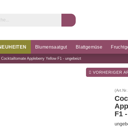
NEUHEITEN
Blumensaatgut
Blattgemüse
Frucht
»
Cocktailtomate Appleberry Yellow F1 - ungebeizt
rzel & Knollen
Microgreens
Porree & Zwiebeln
K
VORHERIGER AR
(Art.Nr.
Coc
App
F1 
ungebe