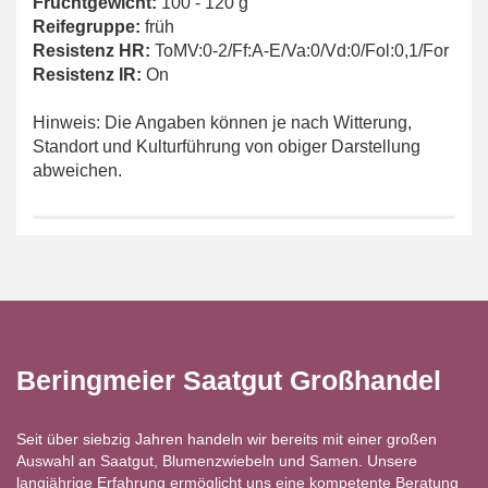
Fruchtgewicht:
100 - 120 g
Reifegruppe:
früh
Resistenz HR:
ToMV:0-2/Ff:A-E/Va:0/Vd:0/Fol:0,1/For
Resistenz IR:
On
Hinweis: Die Angaben können je nach Witterung,
Standort und Kulturführung von obiger Darstellung
abweichen.
Beringmeier Saatgut Großhandel
Seit über siebzig Jahren handeln wir bereits mit einer großen
Auswahl an Saatgut, Blumenzwiebeln und Samen. Unsere
langjährige Erfahrung ermöglicht uns eine kompetente Beratung