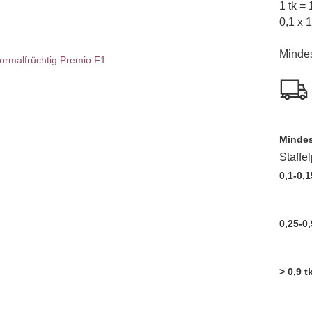
1 tk =
0,1 x 
Minde
Mindes
Staffe
0,1-0,1
0,25-0,
> 0,9 t