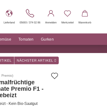
Lieferland
05693 / 374 02 86
Anmelden
Merkzettel
Warenkorb
gemüse
Tomaten
Gurken
räuter Saatgut
Sonstige
TIKEL
NÄCHSTER ARTIKEL
Auf
:
Premio
)
malfrüchtige
den
ate Premio F1 -
Merkzettel
ebeizt
izt - Kein Bio-Saatgut