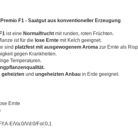
 Premio F1 -
Saatgut aus konventioneller Erzeugung
 F1
ist eine
Normalfrucht
mit runden, roten Früchten.
lanze ist für die
lose Ernte
mit Kelch geeignet.
e sind
platzfest mit ausgewogenem Aroma
zur Ernte als Risp
igkeit gegen Krankheiten.
drige Temperaturen.
gpflanzenqualität.
n
geheizten
und
ungeheizten Anbau
in Erde geeignet.
ose Ernte
g
f:A-E/Va:0/Vd:0/Fol:0,1