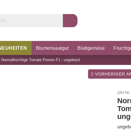
NEUHEITEN
Blumensaatgut
Blattgemüse
Frucht
»
Normalfrüchtige Tomate Premio F1 - ungebeizt
rzel & Knollen
Microgreens
Porree & Zwiebeln
K
VORHERIGER AR
(Art.Nr.
Nor
Tom
ung
ungebe