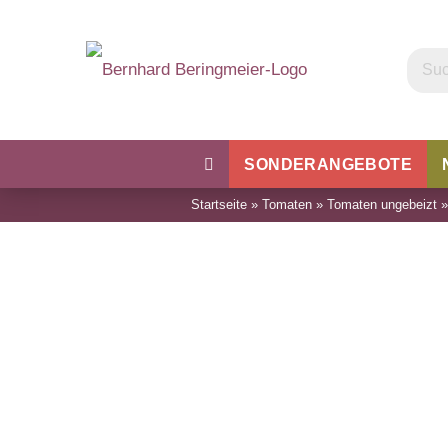
SONDERANGEBOTE
Startseite
»
Tomaten
»
Tomaten ungebeizt
Kohl
Bohnen & Erbsen
Wu