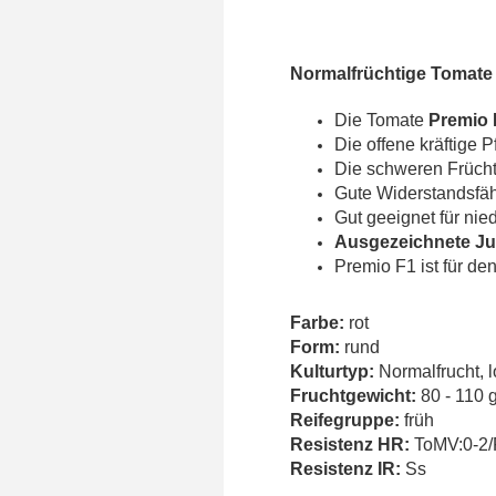
Normalfrüchtige Tomate
Die Tomate
Premio
Die offene kräftige Pf
Die schweren Frücht
Gute Widerstandsfäh
Gut geeignet für nie
Ausgezeichnete Jun
Premio F1 ist für de
Farbe:
rot
Form:
rund
Kulturtyp:
Normalfrucht, l
Fruchtgewicht:
80 - 110 
Reifegruppe:
früh
Resistenz HR:
ToMV:0-2/F
Resistenz IR:
Ss