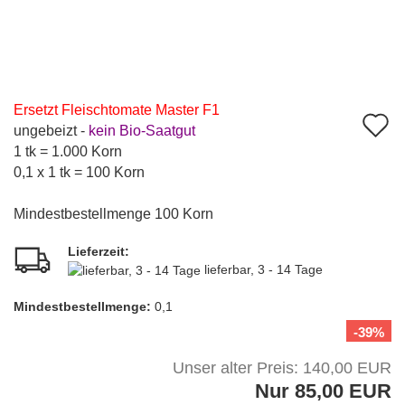
Ersetzt Fleischtomate Master F1
A
ungebeizt -
kein Bio-Saatgut
d
1 tk = 1.000 Korn
0,1 x 1 tk = 100 Korn
M
Mindestbestellmenge 100 Korn
Lieferzeit:
lieferbar, 3 - 14 Tage
Mindest­bestellmenge:
0,1
-39%
Unser alter Preis: 140,00 EUR
Nur 85,00 EUR