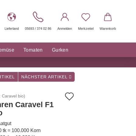
Lieferland
05693 / 374 02 86
Anmelden
Merkzettel
Warenkorb
gemüse
Tomaten
Gurken
räuter Saatgut
Sonstige
TIKEL
NÄCHSTER ARTIKEL
Auf
:
Caravel bio
)
ren Caravel F1
den
o
Merkzettel
atgut
0 tk = 100.000 Korn