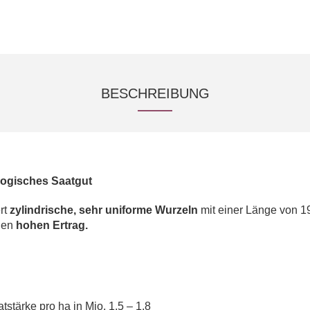
BESCHREIBUNG
logisches Saatgut
rt
zylindrische, sehr uniforme Wurzeln
mit einer Länge von 19
inen
hohen Ertrag.
tstärke pro ha in Mio. 1,5 – 1,8