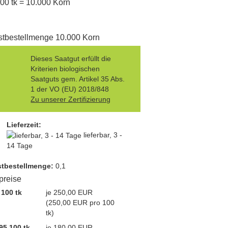
100 tk = 10.000 Korn
tbestellmenge 10.000 Korn
Dieses Saatgut erfüllt die
Kriterien biologischen
Saatguts gem. Artikel 35 Abs.
1 der VO (EU) 2018/848
Zu unserer Zertifizierung
Lieferzeit:
lieferbar, 3 -
14 Tage
t­bestellmenge:
0,1
lpreise
 100 tk
je 250,00 EUR
(250,00 EUR pro 100
tk)
95 100 tk
je 180,00 EUR