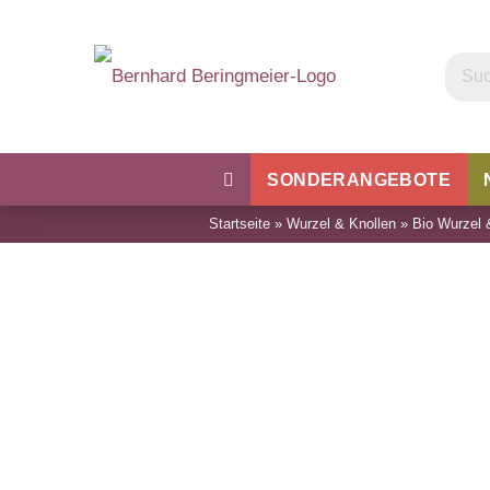
SONDERANGEBOTE
Startseite
»
Wurzel & Knollen
»
Bio Wurzel 
Kohl
Bohnen & Erbsen
Wu