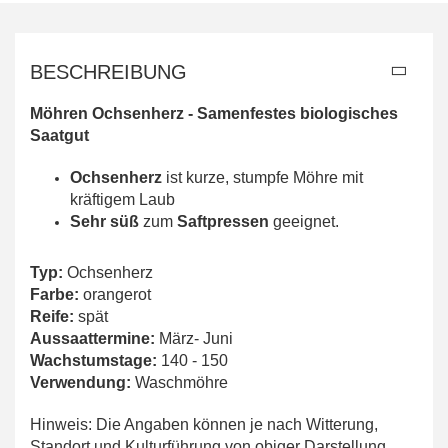
BESCHREIBUNG
Möhren Ochsenherz - Samenfestes biologisches
Saatgut
Ochsenherz
ist kurze, stumpfe Möhre mit
kräftigem Laub
Sehr süß
zum
Saftpressen
geeignet.
Typ:
Ochsenherz
Farbe:
orangerot
Reife:
spät
Aussaattermine:
März- Juni
Wachstumstage:
140 - 150
Verwendung:
Waschmöhre
Hinweis: Die Angaben können je nach Witterung,
Standort und Kulturführung von obiger Darstellung