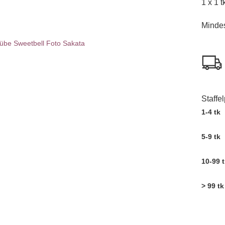
1 x 1 
​Minde
Staffe
1-4 tk
5-9 tk
10-99 t
> 99 tk