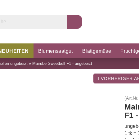
NEUHEITEN
Blumensaatgut
Blattgemüse
Frucht
ollen ungebeizt
»
Mairübe Sweetbell F1 - ungebeizt
rzel & Knollen
Microgreens
Porree & Zwiebeln
K
VORHERIGER AR
(Art.Nr.
Mai
F1 
ungebe
1 tk =