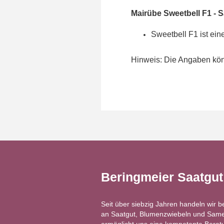
Mairübe Sweetbell F1 -
S
Sweetbell F1 ist ein
Hinweis: Die Angaben könn
Beringmeier Saatgu
Seit über siebzig Jahren handeln wir b
an Saatgut, Blumenzwiebeln und Same