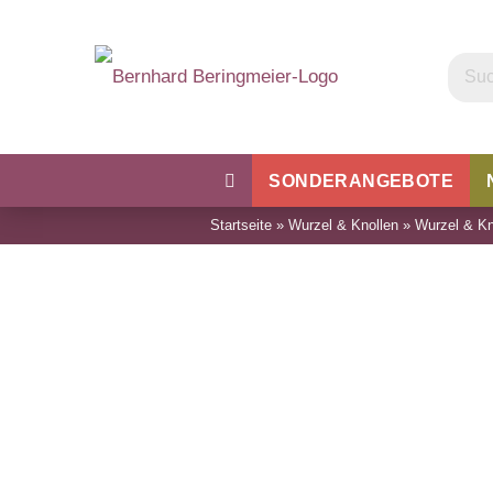
SONDERANGEBOTE
Startseite
»
Wurzel & Knollen
»
Wurzel & Kn
Kohl
Bohnen & Erbsen
Wu