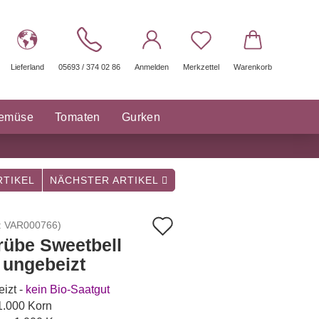
Lieferland
05693 / 374 02 86
Anmelden
Merkzettel
Warenkorb
gemüse
Tomaten
Gurken
räuter Saatgut
Sonstige
TIKEL
NÄCHSTER ARTIKEL
Auf
:
VAR000766
)
rübe Sweetbell
den
- ungebeizt
Merkzettel
izt -
kein Bio-Saatgut
 1.000 Korn