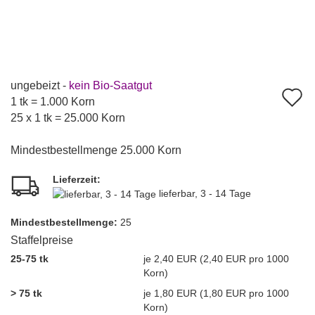
ungebeizt -
kein Bio-Saatgut
A
1 tk = 1.000 Korn
d
25 x 1 tk = 25.000 Korn
M
Mindestbestellmenge 25.000 Korn
Lieferzeit:
lieferbar, 3 - 14 Tage
Mindest­bestellmenge:
25
Staffelpreise
25-75 tk
je 2,40 EUR (2,40 EUR pro 1000
Korn)
> 75 tk
je 1,80 EUR (1,80 EUR pro 1000
Korn)