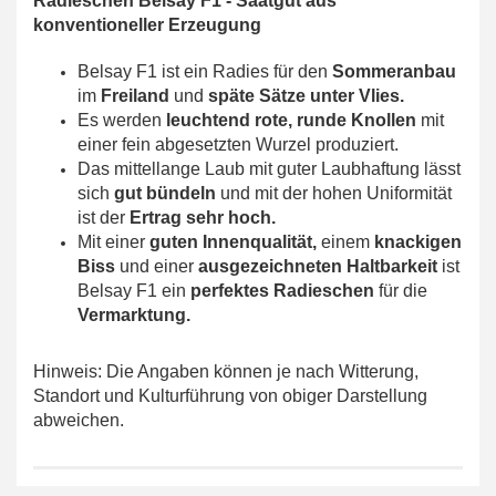
Radieschen Belsay F1 -
Saatgut aus
konventioneller Erzeugung
Belsay F1 ist ein Radies für den
Sommeranbau
im
Freiland
und
späte Sätze unter Vlies.
Es werden
leuchtend rote, runde Knollen
mit
einer fein abgesetzten Wurzel produziert.
Das mittellange Laub mit guter Laubhaftung lässt
sich
gut bündeln
und mit der hohen Uniformität
ist der
Ertrag sehr hoch.
Mit einer
guten Innenqualität,
einem
knackigen
Biss
und einer
ausgezeichneten Haltbarkeit
ist
Belsay F1 ein
perfektes Radieschen
für die
Vermarktung.
Hinweis: Die Angaben können je nach Witterung,
Standort und Kulturführung von obiger Darstellung
abweichen.