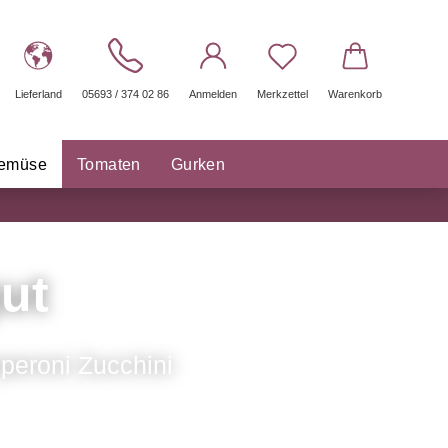
Lieferland
05693 / 374 02 86
Anmelden
Merkzettel
Warenkorb
gemüse
Tomaten
Gurken
räuter Saatgut
Sonstige
ut
peroni Zucchini