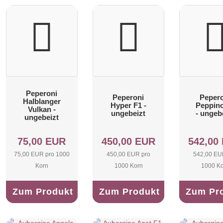
Peperoni
Peperoni
Pepero
Halblanger
Hyper F1 -
Peppin
Vulkan -
ungebeizt
- ungeb
ungebeizt
75,00 EUR
450,00 EUR
542,00
75,00 EUR pro 1000
450,00 EUR pro
542,00 EU
Korn
1000 Korn
1000 K
Zum Produkt
Zum Produkt
Zum Pr