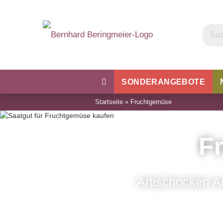
SONDERANGEBOTE
Startseite
»
Fruchtgemüse
Kohl
Bohnen & Erbsen
Wu
F
Artischocken A