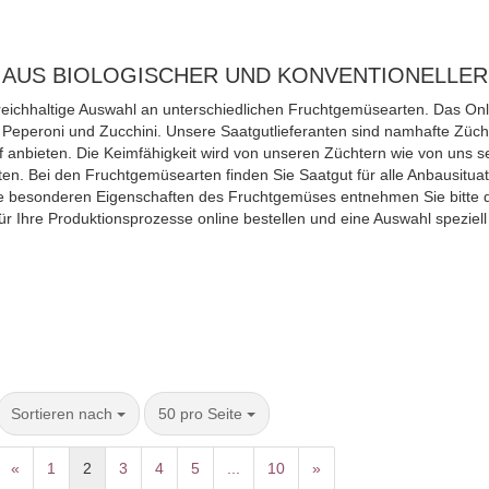
AUS BIOLOGISCHER UND KONVENTIONELLE
reichhaltige Auswahl an unterschiedlichen Fruchtgemüsearten. Das Onl
 Peperoni und Zucchini. Unsere Saatgutlieferanten sind namhafte Züch
 anbieten. Die Keimfähigkeit wird von unseren Züchtern wie von uns se
ten. Bei den Fruchtgemüsearten finden Sie Saatgut für alle Anbausitu
ie besonderen Eigenschaften des Fruchtgemüses entnehmen Sie bitte d
für Ihre Produktionsprozesse online bestellen und eine Auswahl spezie
Sortieren nach
50 pro Seite
«
1
2
3
4
5
...
10
»