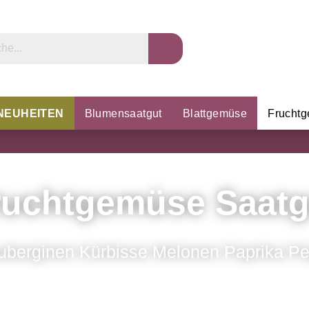
NEUHEITEN
Blumensaatgut
Blattgemüse
Frucht
rzel & Knollen
Microgreens
Porree & Zwiebeln
K
ruchtgemüse Saatg
uberginen Kürbisse Melonen Paprika Pe