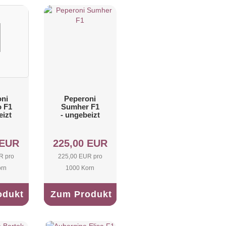
ni
Peperoni
o F1
Sumher F1
eizt
- ungebeizt
 EUR
225,00 EUR
R pro
225,00 EUR pro
orn
1000 Korn
odukt
Zum Produkt