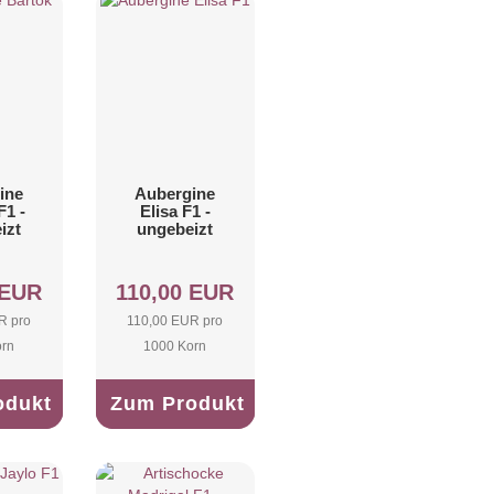
ine
Aubergine
F1 -
Elisa F1 -
izt
ungebeizt
 EUR
110,00 EUR
R pro
110,00 EUR pro
orn
1000 Korn
odukt
Zum Produkt