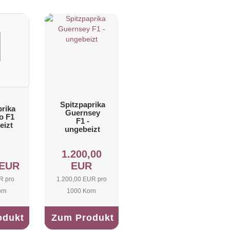
Spitzpaprika
prika
Guernsey
o F1
F1 -
eizt
ungebeizt
1.200,00
 EUR
EUR
R pro
1.200,00 EUR pro
orn
1000 Korn
odukt
Zum Produkt