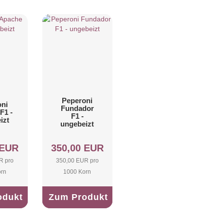
Peperoni
ni
Fundador
F1 -
F1 -
izt
ungebeizt
 EUR
350,00 EUR
R pro
350,00 EUR pro
orn
1000 Korn
odukt
Zum Produkt